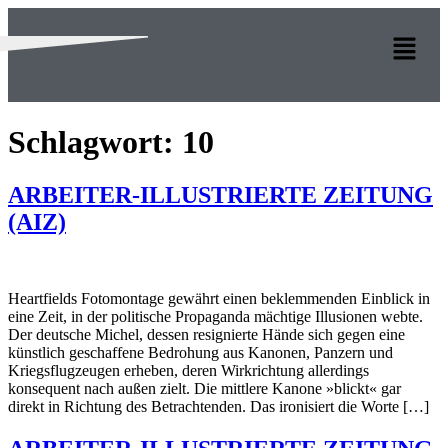
Schlagwort:
10
ARBEITER-ILLUSTRIERTE ZEITUNG
(AIZ)
Heartfields Fotomontage gewährt einen beklemmen­den Einblick in
eine Zeit, in der politische Propagan­da mächtige Illusionen webte.
Der deutsche Michel, dessen resignierte Hände sich gegen eine
künstlich geschaf­fene Bedrohung aus Kanonen, Panzern und
Kriegsflugzeugen erheben, deren Wirkrichtung allerdings
konsequent nach außen zielt. Die mittlere Kanone »blickt« gar
direkt in Rich­tung des Betrachtenden. Das ironisiert die Worte […]