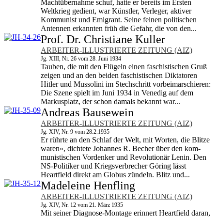
Machtübernahme schuf, hatte er bereits im Ersten
Weltkrieg gedient, war Künstler, Verleger, aktiver
Kommunist und Emigrant. Seine feinen politischen
Antennen erkannten früh die Gefahr, die von den...
Prof. Dr. Christiane Kuller
ARBEITER-ILLUSTRIERTE ZEITUNG (AIZ)
Jg. XIII, Nr. 26 vom 28. Juni 1934
Tauben, die mit den Flügeln einen faschistischen Gruß
zeigen und an den beiden faschistischen Diktatoren
Hitler und Mussolini im Stechschritt vorbeimarschie­ren:
Die Szene spielt im Juni 1934 in Venedig auf dem
Markusplatz, der schon damals bekannt war...
Andreas Bausewein
ARBEITER-ILLUSTRIERTE ZEITUNG (AIZ)
Jg. XIV, Nr. 9 vom 28.2.1935
Er rührte an den Schlaf der Welt, mit Worten, die Blitze
waren«, dichtete Johannes R. Becher über den kom­
munistischen Vordenker und Revolutionär Lenin. Den
NS-Politiker und Kriegsverbrecher Göring lässt
Heartfield direkt am Globus zündeln. Blitz und...
Madeleine Henfling
ARBEITER-ILLUSTRIERTE ZEITUNG (AIZ)
Jg. XIV, Nr. 12 vom 21. März 1935
Mit seiner Diagnose-Montage erinnert Heartfield daran,