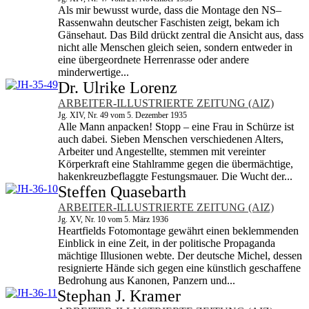
Als mir bewusst wurde, dass die Montage den NS–
Rassenwahn deutscher Faschisten zeigt, bekam ich
Gänsehaut. Das Bild drückt zentral die Ansicht aus, dass
nicht alle Menschen gleich seien, sondern entweder in
eine übergeordnete Herrenrasse oder andere
minderwertige...
Dr. Ulrike Lorenz
ARBEITER-ILLUSTRIERTE ZEITUNG (AIZ)
Jg. XIV, Nr. 49 vom 5. Dezember 1935
Alle Mann anpacken! Stopp – eine Frau in Schürze ist
auch dabei. Sieben Menschen verschiedenen Alters,
Arbeiter und Ange­stellte, stemmen mit vereinter
Körperkraft eine Stahlramme gegen die übermächtige,
hakenkreuzbeflaggte Festungs­mauer. Die Wucht der...
Steffen Quasebarth
ARBEITER-ILLUSTRIERTE ZEITUNG (AIZ)
Jg. XV, Nr. 10 vom 5. März 1936
Heartfields Fotomontage gewährt einen beklemmen­den
Einblick in eine Zeit, in der politische Propagan­da
mächtige Illusionen webte. Der deutsche Michel, dessen
resignierte Hände sich gegen eine künstlich geschaf­fene
Bedrohung aus Kanonen, Panzern und...
Stephan J. Kramer