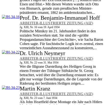
Eisen und Blut.« Mit diesen Worten wandte sich Otto
von Bismarck, gerade zum preußischen Minister­
präsidenten ernannt, 1862 im antidemokratischen...
Prof. Dr. Benjamin-Immanuel Hoff
ARBEITER-ILLUSTRIERTE ZEITUNG (AIZ)
Jg. XIII, Nr. 16 vom 19. April 1934
Politische Mimikry im 21. Jahrhundert findet in den
sozialen Netzwerken statt. Sie sind die »größte
Propagandamaschine der Geschichte«, wie Sacha Baron
Cohen sagte. Für faschistische Logik ist es zentral, einen
vermeintlichen Ausnahmezustand zu konstruieren,...
Dr. Ulrich Neymeyr
ARBEITER-ILLUSTRIERTE ZEITUNG (AIZ)
Jg. XIII, Nr. 22 vom 31. Mai 1934
Wer die filigrane Darstellung des Heiligen Georg in
einem Fenster der Tübinger Stiftskirche St. Georg
betrachtet, wird über die Darstellung erstaunt sein: Es
gibt nur wenige Darstellungen, die die Legende von der
Räderung der berühmten Heiligen zeigen....
Martin Kranz
ARBEITER-ILLUSTRIERTE ZEITUNG (AIZ)
Jg. XIII, Nr. 23 vom 7. Juni 1934
Als John Heartfield diese Montage ein Jahr nach Hitlers