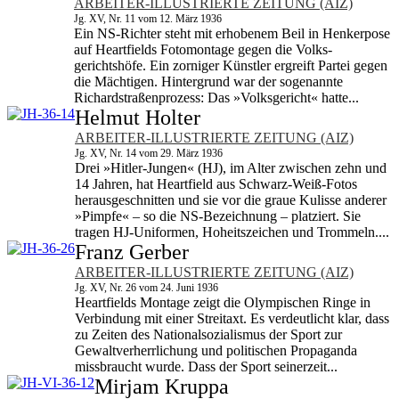
ARBEITER-ILLUSTRIERTE ZEITUNG (AIZ)
Jg. XV, Nr. 11 vom 12. März 1936
Ein NS-Richter steht mit erhobenem Beil in Henker­pose
auf Heartfields Fotomontage gegen die Volks­
gerichtshöfe. Ein zorniger Künstler ergreift Partei gegen
die Mächtigen. Hintergrund war der sogenannte
Richardstraßenprozess: Das »Volksgericht« hatte...
Helmut Holter
ARBEITER-ILLUSTRIERTE ZEITUNG (AIZ)
Jg. XV, Nr. 14 vom 29. März 1936
Drei »Hitler-Jungen« (HJ), im Alter zwischen zehn und
14 Jahren, hat Heartfield aus Schwarz-Weiß-Fotos
herausgeschnitten und sie vor die graue Kulisse anderer
»Pimpfe« – so die NS-Bezeichnung – platziert. Sie
tragen HJ-Uniformen, Hoheitszeichen und Trommeln....
Franz Gerber
ARBEITER-ILLUSTRIERTE ZEITUNG (AIZ)
Jg. XV, Nr. 26 vom 24. Juni 1936
Heartfields Montage zeigt die Olympischen Ringe in
Verbindung mit einer Streitaxt. Es verdeutlicht klar, dass
zu Zeiten des Nationalsozialismus der Sport zur
Gewaltverherrlichung und politischen Propaganda
missbraucht wurde. Dass der Sport seinerzeit...
Mirjam Kruppa