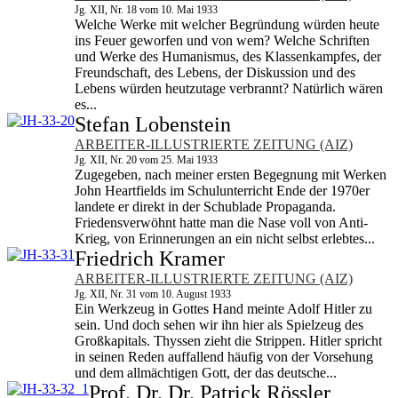
Jg. XII, Nr. 18 vom 10. Mai 1933
Welche Werke mit welcher Begründung würden heute
ins Feuer geworfen und von wem? Welche Schriften
und Werke des Humanismus, des Klassenkampfes, der
Freundschaft, des Lebens, der Diskussion und des
Lebens würden heutzutage verbrannt? Natürlich wären
es...
Stefan Lobenstein
ARBEITER-ILLUSTRIERTE ZEITUNG (AIZ)
Jg. XII, Nr. 20 vom 25. Mai 1933
Zugegeben, nach meiner ersten Begegnung mit Werken
John Heartfields im Schulunterricht Ende der 1970er
landete er direkt in der Schublade Propaganda.
Friedensverwöhnt hatte man die Nase voll von Anti-
Krieg, von Erinnerungen an ein nicht selbst erlebtes...
Friedrich Kramer
ARBEITER-ILLUSTRIERTE ZEITUNG (AIZ)
Jg. XII, Nr. 31 vom 10. August 1933
Ein Werkzeug in Gottes Hand meinte Adolf Hitler zu
sein. Und doch sehen wir ihn hier als Spielzeug des
Großkapitals. Thyssen zieht die Strippen. Hitler spricht
in seinen Reden auffallend häufig von der Vorsehung
und dem allmächtigen Gott, der das deutsche...
Prof. Dr. Dr. Patrick Rössler