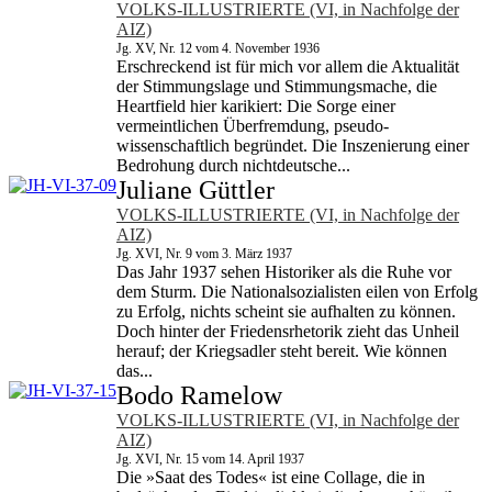
VOLKS-ILLUSTRIERTE (VI, in Nachfolge der
AIZ)
Jg. XV, Nr. 12 vom 4. November 1936
Erschreckend ist für mich vor allem die Aktualität
der Stimmungslage und Stimmungsmache, die
Heartfield hier karikiert: Die Sorge einer
vermeintlichen Über­fremdung, pseudo-
wissenschaftlich begründet. Die Inszenie­rung einer
Bedrohung durch nichtdeutsche...
Juliane Güttler
VOLKS-ILLUSTRIERTE (VI, in Nachfolge der
AIZ)
Jg. XVI, Nr. 9 vom 3. März 1937
Das Jahr 1937 sehen Historiker als die Ruhe vor
dem Sturm. Die Nationalsozialisten eilen von Erfolg
zu Erfolg, nichts scheint sie aufhalten zu können.
Doch hinter der Friedensrhetorik zieht das Unheil
herauf; der Kriegsadler steht bereit. Wie können
das...
Bodo Ramelow
VOLKS-ILLUSTRIERTE (VI, in Nachfolge der
AIZ)
Jg. XVI, Nr. 15 vom 14. April 1937
Die »Saat des Todes« ist eine Collage, die in