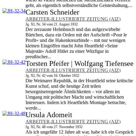
geht, als eigentlich selbstverständliche Geisteshaltung,...
Carsten Schneider
ARBEITER-ILLUSTRIERTE ZEITUNG (AIZ)
Jg. XI, Nr. 34 vom 21. August 1932
Der zerzauste Helmbusch und das aufgezwirbelte
Bärtchen, dazu ein Orden mit der Aufschrift »Pour le
Profit« und die Hakenkreuzbinde – mit nur wenigen
kleinen Eingriffen macht John Heartfield »Seine
Majestät« Adolf Hitler zu einer Witzfigur in
preußischer...
Torsten Pfeifer | Wolfgang Tiefensee
ARBEITER-ILLUSTRIERTE ZEITUNG (AIZ)
Jg. XI, Nr. 42 vom 16. Oktober 1932
Die Weimarer Republik, in der Heartfield seine kritische
Kunst schuf, und die heutige Zeit teilen
besorgniserregende Ähnlichkeiten – vor allem im
Umgang mit politischer Macht und wirtschaftlichen
Interessen. Indem ich Heartfields Montage betrachte,
werde...
Ursula Adomeit
ARBEITER-ILLUSTRIERTE ZEITUNG (AIZ)
Jg. XI, Nr. 48 vom 27. November 1932
Als ich ungefähr 12 Jahre alt war, habe ich ein Gespräch