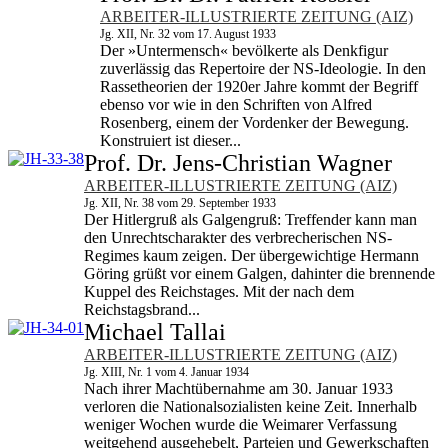
ARBEITER-ILLUSTRIERTE ZEITUNG (AIZ)
Jg. XII, Nr. 32 vom 17. August 1933
Der »Untermensch« bevölkerte als Denkfigur
zuverlässig das Repertoire der NS-Ideologie. In den
Rassetheorien der 1920er Jahre kommt der Begriff
ebenso vor wie in den Schriften von Alfred
Rosenberg, einem der Vordenker der Bewegung.
Konstruiert ist dieser...
Prof. Dr. Jens-Christian Wagner
ARBEITER-ILLUSTRIERTE ZEITUNG (AIZ)
Jg. XII, Nr. 38 vom 29. September 1933
Der Hitlergruß als Galgengruß: Treffender kann man
den Unrechtscharakter des verbrecherischen NS-
Regimes kaum zeigen. Der übergewichtige Hermann
Göring grüßt vor einem Galgen, dahinter die brennende
Kuppel des Reichstages. Mit der nach dem
Reichstagsbrand...
Michael Tallai
ARBEITER-ILLUSTRIERTE ZEITUNG (AIZ)
Jg. XIII, Nr. 1 vom 4. Januar 1934
Nach ihrer Machtübernahme am 30. Januar 1933
verloren die Nationalsozialisten keine Zeit. Innerhalb
weniger Wochen wurde die Weimarer Verfassung
weitgehend ausgehebelt, Parteien und Gewerk­schaften