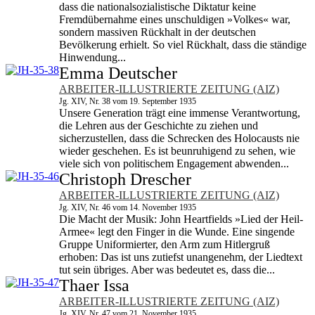
dass die nationalsozialistische Diktatur keine
Fremdübernahme eines unschuldigen »Volkes« war,
sondern massiven Rückhalt in der deutschen
Bevölkerung erhielt. So viel Rückhalt, dass die ständige
Hinwendung...
Emma Deutscher
ARBEITER-ILLUSTRIERTE ZEITUNG (AIZ)
Jg. XIV, Nr. 38 vom 19. September 1935
Unsere Generation trägt eine immense Verant­wortung,
die Lehren aus der Geschichte zu ziehen und
sicherzustellen, dass die Schrecken des Holocausts nie
wieder geschehen. Es ist beunruhigend zu sehen, wie
viele sich von politischem Engagement abwenden...
Christoph Drescher
ARBEITER-ILLUSTRIERTE ZEITUNG (AIZ)
Jg. XIV, Nr. 46 vom 14. November 1935
Die Macht der Musik: John Heartfields »Lied der Heil-
Armee« legt den Finger in die Wunde. Eine singende
Gruppe Uniformierter, den Arm zum Hitlergruß
erhoben: Das ist uns zutiefst unangenehm, der Liedtext
tut sein übriges. Aber was bedeutet es, dass die...
Thaer Issa
ARBEITER-ILLUSTRIERTE ZEITUNG (AIZ)
Jg. XIV, Nr. 47 vom 21. November 1935