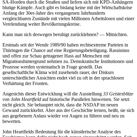
SA-Horden durch die Straßen und liefern sich mit KPD-Anhängern
blutige Kämpfe. Auch gibt es bislang keine mit der Wirtschaftskrise
Anfang der 30er-Jahre des vergangenen Jahrhunderts
vergleichbaren Zustände mit vielen Millionen Arbeitslosen und einer
Verelendung weiter Bevölkerungskreise.
Kann man sich deswegen beruhigt zurücklehnen? — Mitnichten.
Erstmals seit der Wende 1989/90 haben rechtsextreme Parteien in
Thüringen die Chance auf eine Regierungsbeteiligung. Rassismus
und offen zur Schau getragener Hass auf Menschen mit
Migrationshintergrund nehmen zu. Demokratische Institutionen und
Prozesse werden systematisch in Frage gestellt. Das
gesellschaftliche Klima wird zusehends rauer, der Diskurs
unterschiedlicher Ansichten endet viel zu oft in der sprachlosen
Verhärtung der Fronten.
Angesichts dieser Entwicklung will die Ausstellung
33 Geistesblitze
von John Heartfield
auf historische Parallelen hinweisen. Sie setzt
nicht gleich. Sie behauptet nicht, dass die NSDAP im neuen
Gewand zurückkehrt. Aber aus der Geschichte lernen, heißt, sie sich
aus gegebenem Anlass wieder vor Augen zu führen und neu zu
bewerten.
John Heartfields Bedeutung für die künstlerische Analyse des