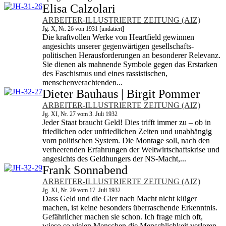
Elisa Calzolari
ARBEITER-ILLUSTRIERTE ZEITUNG (AIZ)
Jg. X, Nr. 26 von 1931 [undatiert]
Die kraftvollen Werke von Heartfield gewinnen
angesichts unserer gegenwärtigen gesellschafts­
politischen Herausforderungen an besonderer Relevanz.
Sie dienen als mahnende Symbole gegen das Erstarken
des Faschismus und eines rassistischen,
menschenverachtenden...
Dieter Bauhaus | Birgit Pommer
ARBEITER-ILLUSTRIERTE ZEITUNG (AIZ)
Jg. XI, Nr. 27 vom 3. Juli 1932
Jeder Staat braucht Geld! Dies trifft immer zu – ob in
friedlichen oder unfriedlichen Zeiten und unabhängig
vom politischen System. Die Montage soll, nach den
verheerenden Erfahrungen der Weltwirtschaftskrise und
angesichts des Geldhungers der NS-Macht,...
Frank Sonnabend
ARBEITER-ILLUSTRIERTE ZEITUNG (AIZ)
Jg. XI, Nr. 29 vom 17. Juli 1932
Dass Geld und die Gier nach Macht nicht klüger
machen, ist keine besonders überraschende Erkenntnis.
Gefährlicher machen sie schon. Ich frage mich oft,
wieso so vielen Menschen die Mensch­lichkeit verloren