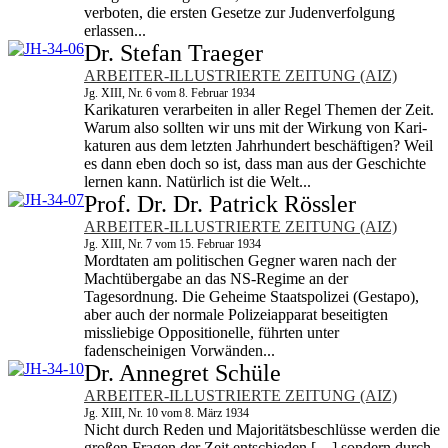
verboten, die ersten Gesetze zur Judenverfolgung
erlassen...
Dr. Stefan Traeger
ARBEITER-ILLUSTRIERTE ZEITUNG (AIZ)
Jg. XIII, Nr. 6 vom 8. Februar 1934
Karikaturen verarbeiten in aller Regel Themen der Zeit.
Warum also sollten wir uns mit der Wirkung von Kari­
katuren aus dem letzten Jahrhundert beschäftigen? Weil
es dann eben doch so ist, dass man aus der Geschichte
lernen kann. Natürlich ist die Welt...
Prof. Dr. Dr. Patrick Rössler
ARBEITER-ILLUSTRIERTE ZEITUNG (AIZ)
Jg. XIII, Nr. 7 vom 15. Februar 1934
Mordtaten am politischen Gegner waren nach der
Machtübergabe an das NS-Regime an der
Tagesordnung. Die Geheime Staatspolizei (Gestapo),
aber auch der normale Polizeiapparat beseitigten
missliebige Oppositionelle, führten unter
fadenscheinigen Vorwänden...
Dr. Annegret Schüle
ARBEITER-ILLUSTRIERTE ZEITUNG (AIZ)
Jg. XIII, Nr. 10 vom 8. März 1934
Nicht durch Reden und Majoritätsbeschlüsse werden die
großen Fragen der Zeit entschieden […] sondern durch