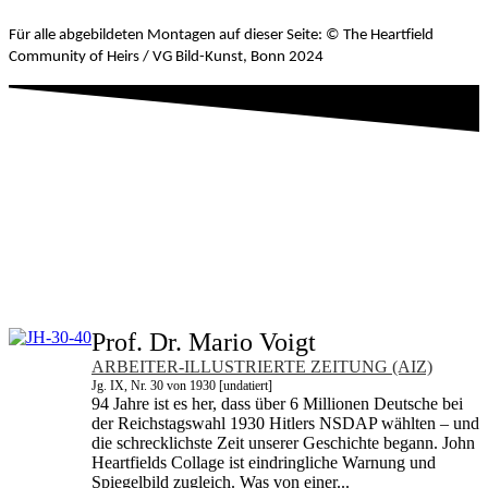
Für alle abgebildeten Montagen auf dieser Seite: © The Heartfield
Community of Heirs / VG Bild-Kunst, Bonn 2024
Diese Website dokumentiert das Ausstellungsprojekt aus dem Jahr
2024 und die Kommentare der damals angefragten Personen, die
sich auf die historische Situation zum Anfang 2024 beziehen. Auch
die Funktionsbezeichnungen der Autorinnen und Autoren
entsprechen ihren Positionen zum Zeitpunkt ihres Kommentars. Sie
wurden nicht aktualisiert (auch wenn die Positionen sich inzwischen
verändert haben), um den zeitgeschichtlichen Zusammenhang des
interaktiven Projekts zu erhalten.
Prof. Dr. Mario Voigt
ARBEITER-ILLUSTRIERTE ZEITUNG (AIZ)
Jg. IX, Nr. 30 von 1930 [undatiert]
94 Jahre ist es her, dass über 6 Millionen Deut­sche bei
der Reichstagswahl 1930 Hitlers NSDAP wählten – und
die schrecklichste Zeit unserer Geschichte begann. John
Heartfields Collage ist ein­dringliche Warnung und
Spiegelbild zugleich. Was von einer...