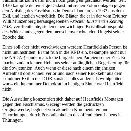
Faschismus kann dafür nicht hoch genug eingeschätzt werden. Seit
1930 kämpfte der einstige Dadaist mit seinen Fotomontagen gegen
den Aufstieg des Faschismus in Deutschland an, ab 1933 aus dem
Exil, und letztlich vergeblich. Die Blätter, die er in der vom Erfurter
Willi Münzenberg herausgegebenen
Arbeiter-Illustrierten-Zeitung
(AIZ)
veröffentlichte, stellen einen wichtigen Kristallisationspunkt
des Widerstands gegen den menschenverachtenden Ungeist seiner
Epoche dar.
Eines soll aber nicht verschwiegen werden: Heartfield als Person ist
nicht unumstritten. Er trat früh in die KPD ein, bekämpfte nicht nur
die NSDAP, sondern auch die bürgerlichen Parteien seiner Zeit. Er
machte zudem keinen Hehl aus seiner anfänglichen Begeisterung für
die Sowjetunion. Auch wenn er diese nach einem einjährigen
Aufenthalt dort schnell verlor und nach seiner Rückkehr aus dem
Londoner Exil in der DDR zunächst alles andere als wohlgelitten
war – ein lupenreiner Demokrat im heutigen Sinne war Heartfield
nicht.
Die Ausstellung konzentriert sich daher auf Heartfields Montagen
gegen den Faschismus. Gezeigt werden die gedruckten
Originalwerke, begleitet von
aktuellen Kommentaren und
Einordnungen durch Persönlichkeiten des öffentlichen Lebens in
Thüringen.