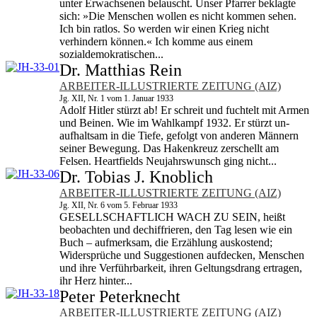
unter Erwachsenen belauscht. Unser Pfarrer beklagte
sich: »Die Menschen wollen es nicht kommen sehen.
Ich bin ratlos. So werden wir einen Krieg nicht
verhindern können.« Ich komme aus einem
sozialdemokratischen...
Dr. Matthias Rein
ARBEITER-ILLUSTRIERTE ZEITUNG (AIZ)
Jg. XII, Nr. 1 vom 1. Januar 1933
Adolf Hitler stürzt ab! Er schreit und fuchtelt mit Armen
und Beinen. Wie im Wahlkampf 1932. Er stürzt un­
aufhaltsam in die Tiefe, gefolgt von anderen Männern
seiner Bewegung. Das Hakenkreuz zerschellt am
Felsen. Heartfields Neujahrswunsch ging nicht...
Dr. Tobias J. Knoblich
ARBEITER-ILLUSTRIERTE ZEITUNG (AIZ)
Jg. XII, Nr. 6 vom 5. Februar 1933
GESELLSCHAFTLICH WACH ZU SEIN, heißt
beobachten und dechiffrieren, den Tag lesen wie ein
Buch – aufmerksam, die Erzählung auskostend;
Widersprüche und Suggestionen aufdecken, Menschen
und ihre Verführbarkeit, ihren Geltungsdrang ertragen,
ihr Herz hinter...
Peter Peterknecht
ARBEITER-ILLUSTRIERTE ZEITUNG (AIZ)