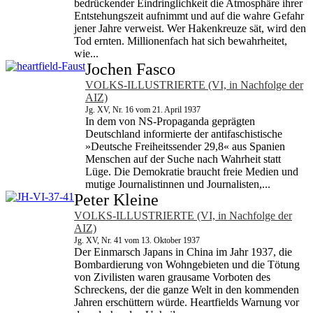
bedrückender Eindringlichkeit die Atmosphäre ihrer
Entstehungszeit aufnimmt und auf die wahre Gefahr
jener Jahre verweist. Wer Hakenkreuze sät, wird den
Tod ernten. Millionenfach hat sich bewahrheitet,
wie...
Jochen Fasco
VOLKS-ILLUSTRIERTE (VI, in Nachfolge der
AIZ)
Jg. XV, Nr. 16 vom 21. April 1937
In dem von NS-Propaganda geprägten
Deutschland informierte der antifaschistische
»Deutsche Freiheits­sender 29,8« aus Spanien
Menschen auf der Suche nach Wahrheit statt
Lüge. Die Demokratie braucht freie Medien und
mutige Journalistinnen und Journalisten,...
Peter Kleine
VOLKS-ILLUSTRIERTE (VI, in Nachfolge der
AIZ)
Jg. XV, Nr. 41 vom 13. Oktober 1937
Der Einmarsch Japans in China im Jahr 1937, die
Bombardierung von Wohngebieten und die Tötung
von Zivilisten waren grausame Vorboten des
Schreckens, der die ganze Welt in den kommenden
Jahren erschüttern würde. Heartfields Warnung vor