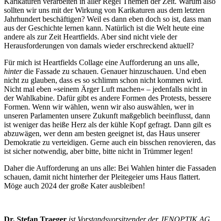
Karikaturen verarbeiten in aller Regel Themen der Zeit. Warum also
sollten wir uns mit der Wirkung von Kari­katuren aus dem letzten
Jahrhundert beschäftigen? Weil es dann eben doch so ist, dass man
aus der Geschichte lernen kann. Natürlich ist die Welt heute eine
andere als zur Zeit Heartfields. Aber sind nicht viele der
Herausforderungen von damals wieder erschreckend aktuell?
Für mich ist Heartfields Collage eine Aufforderung an uns alle,
hinter
die Fassade zu schauen. Genauer hinzuschauen. Und eben
nicht zu glauben, dass es so schlimm schon nicht kommen wird.
Nicht mal eben »seinem Ärger Luft machen« – jedenfalls nicht in
der Wahlkabine. Dafür gibt es andere For­men des Protests, bessere
Formen. Wenn wir wählen, wenn wir also auswählen, wer in
unseren Parlamenten unsere Zukunft maßgeblich beeinflusst, dann
ist weniger das heiße Herz als der kühle Kopf gefragt. Dann gilt es
abzuwägen, wer denn am besten geeignet ist, das Haus unserer
Demokratie zu verteidigen. Gerne auch ein bisschen renovieren, das
ist sicher notwendig, aber bitte, bitte nicht in Trümmer legen!
Daher die Aufforderung an uns alle: Bei Wahlen hinter die Fassaden
schauen, damit nicht hinterher der Pleitegeier ums Haus flattert.
Möge auch 2024 der große Kater ausbleiben!
Dr. Stefan Traeger
ist Vorstandsvorsitzender der JENOPTIK AG