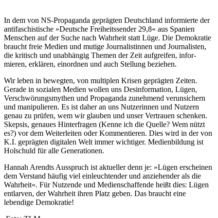
In dem von NS-Propaganda geprägten Deutschland informierte der
antifaschistische »Deutsche Freiheits­sender 29,8« aus Spanien
Menschen auf der Suche nach Wahrheit statt Lüge. Die Demokratie
braucht freie Medien und mutige Journalistinnen und Journalisten,
die kritisch und unabhängig Themen der Zeit aufgreifen, infor­
mieren, erklären, einordnen und auch Stellung beziehen.
Wir leben in bewegten, von multiplen Krisen geprägten Zei­ten.
Gerade in sozialen Medien wollen uns Desinformation, Lügen,
Verschwörungsmythen und Propaganda zunehmend verunsichern
und manipulieren. Es ist daher an uns Nutzerin­nen und Nutzern
genau zu prüfen, wem wir glauben und unser Vertrauen schenken.
Skepsis, genaues Hinterfragen (Kenne ich die Quelle? Wem nützt
es?) vor dem Weiterleiten oder Kommentieren. Dies wird in der von
K.I. geprägten digitalen Welt immer wichtiger. Medienbildung ist
Holschuld für alle Generationen.
Hannah Arendts Ausspruch ist aktueller denn je: »Lügen erscheinen
dem Verstand häufig viel einleuchtender und anziehender als die
Wahrheit«. Für Nutzende und Medien­schaffende heißt dies: Lügen
entlarven, der Wahrheit ihren Platz geben. Das braucht eine
lebendige Demokratie!