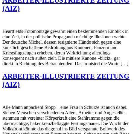
ARBEITER-ILLUSTRIERTE ZEITUNG
(AIZ)
Heartfields Fotomontage gewährt einen beklemmen­den Einblick in
eine Zeit, in der politische Propagan­da mächtige Illusionen webte.
Der deutsche Michel, dessen resignierte Hände sich gegen eine
künstlich geschaf­fene Bedrohung aus Kanonen, Panzern und
Kriegsflugzeugen erheben, deren Wirkrichtung allerdings
konsequent nach außen zielt. Die mittlere Kanone »blickt« gar
direkt in Rich­tung des Betrachtenden. Das ironisiert die Worte […]
ARBEITER-ILLUSTRIERTE ZEITUNG
(AIZ)
Alle Mann anpacken! Stopp – eine Frau in Schürze ist auch dabei.
Sieben Menschen verschiedenen Alters, Arbeiter und Ange­stellte,
stemmen mit vereinter Körperkraft eine Stahlramme gegen die
übermächtige, hakenkreuzbeflaggte Festungs­mauer. Die Wucht der
Volksfront könnte das diagonal ins Bild verspannte Bollwerk des