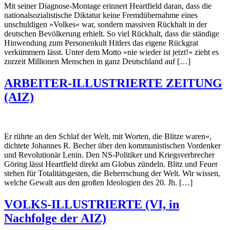
Mit seiner Diagnose-Montage erinnert Heartfield daran, dass die
nationalsozialistische Diktatur keine Fremdübernahme eines
unschuldigen »Volkes« war, sondern massiven Rückhalt in der
deutschen Bevölkerung erhielt. So viel Rückhalt, dass die ständige
Hinwendung zum Personenkult Hitlers das eigene Rückgrat
verkümmern lässt. Unter dem Motto »nie wieder ist jetzt!« zieht es
zurzeit Millionen Menschen in ganz Deutschland auf […]
ARBEITER-ILLUSTRIERTE ZEITUNG
(AIZ)
Er rührte an den Schlaf der Welt, mit Worten, die Blitze waren«,
dichtete Johannes R. Becher über den kom­munistischen Vordenker
und Revolutionär Lenin. Den NS-Politiker und Kriegsverbrecher
Göring lässt Heartfield direkt am Globus zündeln. Blitz und Feuer
stehen für Totali­tätsgesten, die Beherrschung der Welt. Wir wissen,
welche Gewalt aus den großen Ideologien des 20. Jh. […]
VOLKS-ILLUSTRIERTE (VI, in
Nachfolge der AIZ)