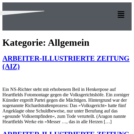
Kategorie:
Allgemein
ARBEITER-ILLUSTRIERTE ZEITUNG
(AIZ)
Ein NS-Richter steht mit erhobenem Beil in Henker­pose auf
Heartfields Fotomontage gegen die Volks­gerichtshöfe. Ein zorniger
Künstler ergreift Partei gegen die Mächtigen. Hintergrund war der
sogenannte Richardstraßenprozess: Das »Volksgericht« hatte fünf
Angeklagte ohne Schuldbeweise, nur unter Berufung auf das
»gesunde Volksempfinden«, zum Tode verurteilt. (Aragon nannte
Heartfields Werke ein »Messer …, das in alle Herzen […]